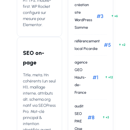
HTTPS, mobile-
création
first. WP Rocket
configuré sur
site
#3
↑ +6
mesure pour
WordPress
Elementor.
Somme
référencement
#5
↑ +2
local Picardie
SEO on-
page
agence
GEO
Title, meta, Hn
#1
Hauts-
↑ +12
cohérents (un seul
de-
H1), maillage
France
interne, attributs
alt, schema.org
natif via SEOPress
audit
Pro. Mot-clé
SEO
#8
principal &
↑ +3
PME
intention
Oise
identifiés
avant