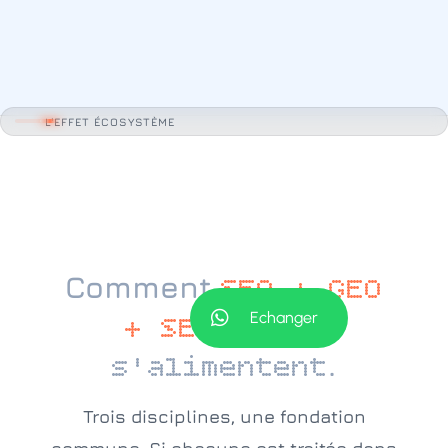
L'EFFET ÉCOSYSTÈME
Comment
SEO + GEO
Echanger
+ SEO local
.
s'alimentent
Trois disciplines, une fondation