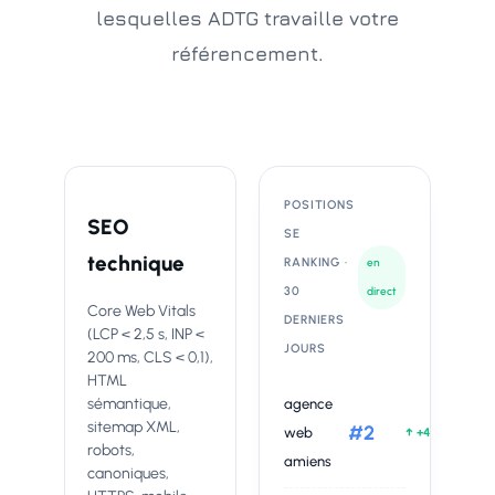
lesquelles ADTG travaille votre
référencement.
POSITIONS
SEO
SE
technique
RANKING ·
en
30
direct
Core Web Vitals
DERNIERS
(LCP < 2,5 s, INP <
JOURS
200 ms, CLS < 0,1),
HTML
sémantique,
agence
sitemap XML,
#2
web
↑ +4
robots,
amiens
canoniques,