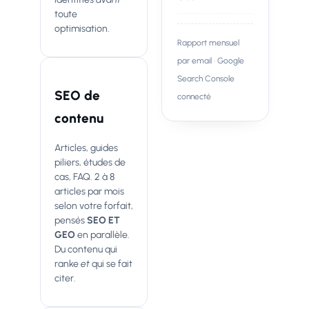
toute
optimisation.
Rapport mensuel
par email · Google
Search Console
SEO de
connecté
contenu
Articles, guides
piliers, études de
cas, FAQ. 2 à 8
articles par mois
selon votre forfait,
pensés
SEO ET
GEO
en parallèle.
Du contenu qui
ranke
et
qui se fait
citer.