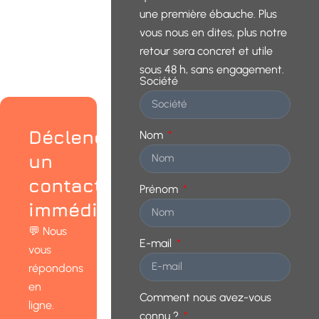
une première ébauche. Plus
vous nous en dites, plus notre
retour sera concret et utile
sous 48 h, sans engagement.
Société
Déclenchez
Nom
un
contact
Prénom
immédiat
💬 Nous
E-mail
vous
répondons
en
Comment nous avez-vous
ligne.
connu ?