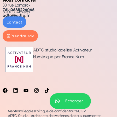
33 rue Lamarck
Tél.:0688226065
80000 Amiens
adtg@adtg.fr
Contact
Prendre rdv
ADTG studio labellisé Activateur
Numérique par France Num
Echanger
Mentions légales
Politique de confidentialité
CGV
ADTG Studio • Architecte de systèmes digitaux augmentés ·