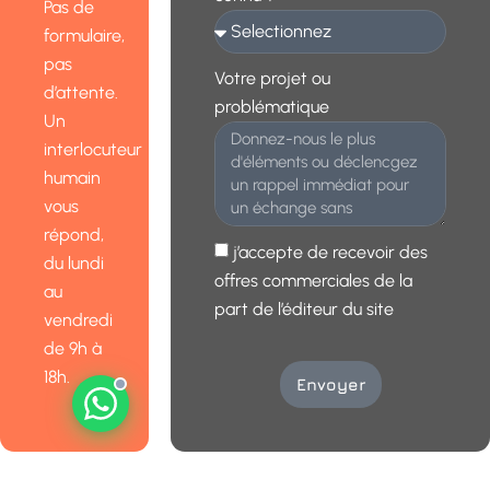
Pas de
formulaire,
pas
Votre projet ou
d’attente.
problématique
Un
interlocuteur
humain
vous
répond,
j’accepte de recevoir des
du lundi
offres commerciales de la
au
part de l’éditeur du site
vendredi
de 9h à
18h.
Envoyer