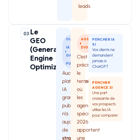
leads.
Le
03
GEO
OUTIL
AGENCE
PENCHER IA
SI
(Generative
IA
DIGITALE
Vos clients ne
demandent
GRAND
C’est
Engine
jamais à
PUBLIC
précisément
Optimization)
ChatGPT
Aucune
le
plateforme
terrain
PENCHER
AGENCE SI
IA
où
Une part
grand
les
croissante de
vos prospects
public
agences
utilise les IA
n’a
spécialisées
pour comparer
aujourd’hui
2026
de
apportent
stratégie
une