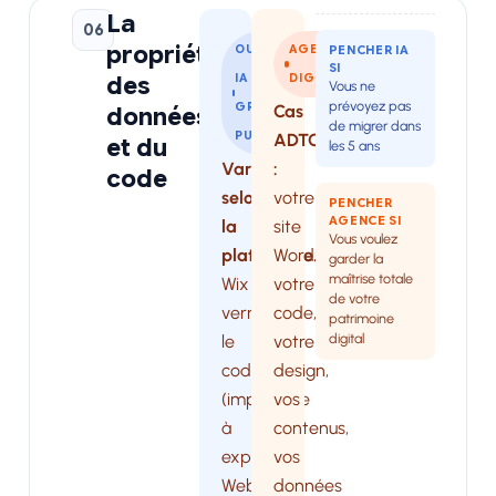
La
06
propriété
OUTIL
AGENCE
PENCHER IA
SI
des
IA
DIGITALE
Vous ne
prévoyez pas
GRAND
Cas
données
de migrer dans
PUBLIC
ADTG
et du
les 5 ans
Variable
:
code
selon
votre
PENCHER
AGENCE SI
la
site
Vous voulez
plateforme.
WordPress,
garder la
maîtrise totale
Wix
votre
de votre
verrouille
code,
patrimoine
digital
le
votre
code
design,
(impossible
vos
à
contenus,
exporter).
vos
Webflow
données