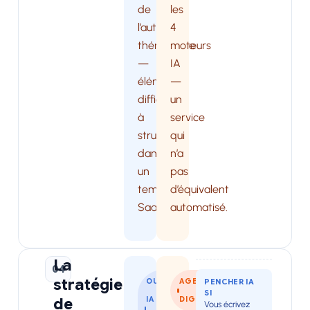
de
les
l’autorité
4
thématique
moteurs
—
IA
éléments
—
difficiles
un
à
service
structurer
qui
dans
n’a
un
pas
template
d’équivalent
SaaS.
automatisé.
La
04
stratégie
OUTIL
AGENCE
PENCHER IA
SI
de
IA
DIGITALE
Vous écrivez