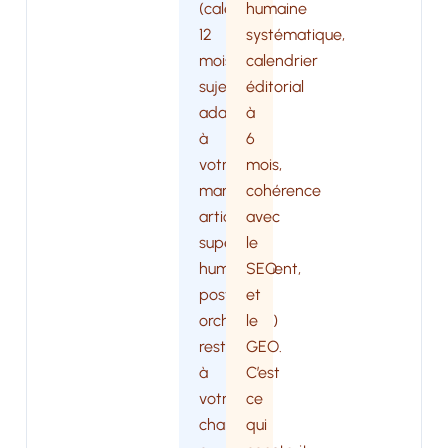
(calendrier
humaine
12
systématique,
mois,
calendrier
sujets
éditorial
adaptés
à
à
6
votre
mois,
marché,
cohérence
articles
avec
supervisés
le
humainement,
SEO
posts
et
orchestrés)
le
reste
GEO.
à
C’est
votre
ce
charge
qui