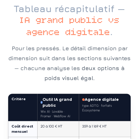
Tableau récapitulatif —
IA grand public vs
.
agence digitale
Pour les pressés. Le détail dimension par
dimension suit dans les sections suivantes
— chacune analyse les
deux options à
poids visuel égal
.
Critère
Outil IA grand
Agence digitale
public
type ADTG · forfaits
Écosystème
Wix AI · Lovable ·
Framer · Webflow AI
Coût direct
20 à 100 € HT
359 à 1 169 € HT
mensuel