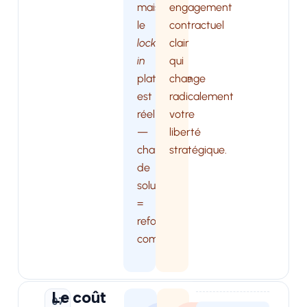
mais
engagement
le
contractuel
lock-
clair
in
qui
plateforme
change
est
radicalement
réel
votre
—
liberté
changer
stratégique.
de
solution
=
refonte
complète.
Le coût
07