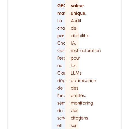
GEO
valeur
mature
unique
.
.
La
Audit
citabilité
de
par
citabilité
ChatGPT,
IA,
Gemini,
restructuration
Perplexity
pour
ou
les
Claude
LLMs,
dépend
optimisation
de
des
l’architecture
entités,
sémantique,
monitoring
du
des
schema.org
citations
et
sur