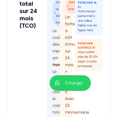
total
OUTIL
AGENCE
PENCHER IA
SI
sur 24
IA
DIGITALE
Votre temps
personnel a
GRAND
Un
mois
une valeur
PUBLIC
forfait
(TCO)
faible (cas de
figure rare)
Le
à
coût
659
PENCHER
direct
€/mois
AGENCE SI
mensuel
sur
Vous coûtez
plus de 30 €/h
est
24
équiv. à votre
trompeur
mois
.
entreprise
Le
=
vrai
15
Echanger
indicateur,
816
c’est
€.
le
Avec
coût
25
total
min/semaine