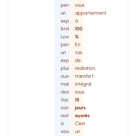
permet
vous
un
appartiennent
export
à
limité.
100
Lovable
%
.
permet
En
un
cas
export
de
plus
résiliation,
ouvert
transfert
mais
intégral
récent.
sous
Vos
15
contenus
jours
restent
ouvrés
.
à
C’est
vous,
un