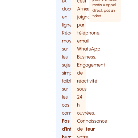
IA,
c’est
matin = appel
documentation
Arnaud),
direct, pas un
ticket
en
joignable
ligne.
par
Réactivité
téléphone,
moyenne
email,
sur
WhatsApp
les
Business.
sujets
Engagement
simples,
de
faible
réactivité
sur
sous
les
24
cas
h
complexes.
ouvrées.
Pas
Connaissance
d’interlocuteur
de
humain
votre