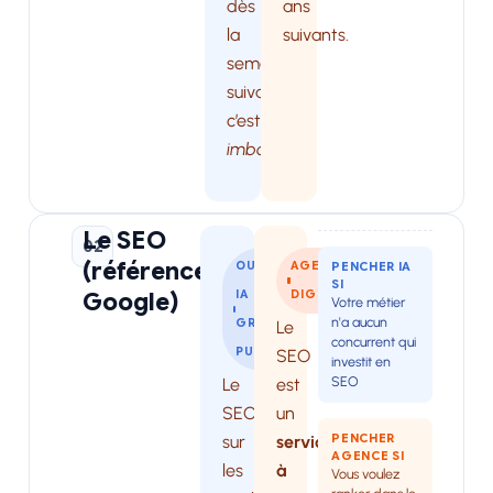
dès
ans
la
suivants.
semaine
suivante,
c’est
imbattable
.
Le SEO
02
(référencement
OUTIL
AGENCE
PENCHER IA
SI
Google)
IA
DIGITALE
Votre métier
n'a aucun
GRAND
Le
concurrent qui
PUBLIC
SEO
investit en
SEO
Le
est
SEO
un
PENCHER
sur
service
AGENCE SI
les
à
Vous voulez