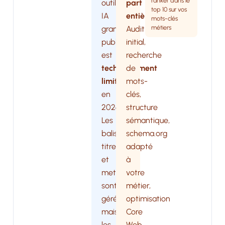
ranker dans le
outils
part
top 10 sur vos
IA
entière
.
mots-clés
métiers
grand
Audit
public
initial,
est
recherche
techniquement
de
limité
mots-
en
clés,
2026.
structure
Les
sémantique,
balises
schema.org
titre
adapté
et
à
meta
votre
sont
métier,
gérées,
optimisation
mais
Core
les
Web