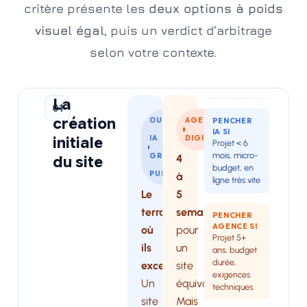
critère présente les
deux options à poids
visuel égal
, puis un verdict d’arbitrage
selon votre contexte.
La
01
création
OUTIL
AGENCE
PENCHER
IA SI
initiale
IA
DIGITALE
Projet < 6
mois, micro-
GRAND
4
du site
budget, en
PUBLIC
à
ligne très vite
Le
5
terrain
semaines
PENCHER
AGENCE SI
où
pour
Projet 5+
ils
un
ans, budget
durée,
excellent.
site
exigences
Un
équivalent.
techniques
site
Mais