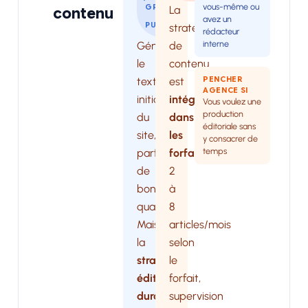
vous-même ou
GRAND
La
contenu
avez un
PUBLIC
stratégie
rédacteur
interne
Génèrent
de
le
contenu
PENCHER
texte
est
AGENCE SI
initial
intégrée
Vous voulez une
production
du
dans
éditoriale sans
site,
les
y consacrer de
temps
parfois
forfaits
.
de
2
bonne
à
qualité.
8
Mais
articles/mois
la
selon
stratégie
le
éditoriale
forfait,
durable
supervision