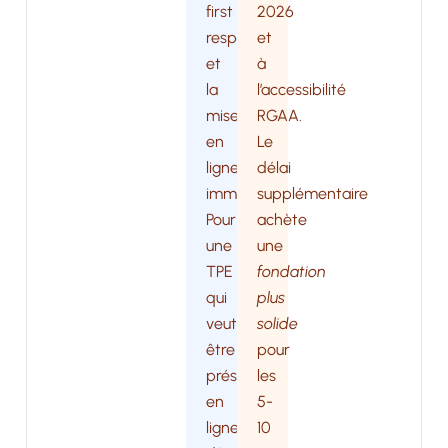
first
2026
respecté,
et
et
à
la
l’accessibilité
mise
RGAA.
en
Le
ligne
délai
immédiate.
supplémentaire
Pour
achète
une
une
TPE
fondation
qui
plus
veut
solide
être
pour
présente
les
en
5-
ligne
10