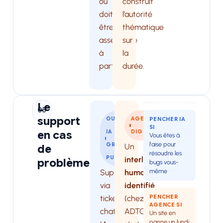
ou
construit
doit
l’autorité
être
thématique
assemblée
sur
à
la
part.
durée.
Le
05
support
OUTIL
AGENCE
PENCHER IA
SI
en cas
IA
DIGITALE
Vous êtes à
l'aise pour
GRAND
Un
de
résoudre les
PUBLIC
interlocuteur
problème
bugs vous-
même
Support
humain
via
identifié
PENCHER
tickets,
(chez
AGENCE SI
chat
ADTG,
Un site en
panne un lundi