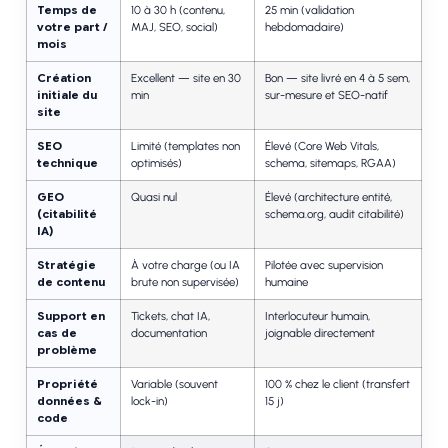
Temps de
10 à 30 h (contenu,
25 min (validation
votre part /
MAJ, SEO, social)
hebdomadaire)
mois
Création
Excellent — site en 30
Bon — site livré en 4 à 5 sem,
initiale du
min
sur-mesure et SEO-natif
site
SEO
Limité (templates non
Élevé (Core Web Vitals,
technique
optimisés)
schema, sitemaps, RGAA)
GEO
Quasi nul
Élevé (architecture entité,
(citabilité
schema.org, audit citabilité)
IA)
Stratégie
À votre charge (ou IA
Pilotée avec supervision
de contenu
brute non supervisée)
humaine
Support en
Tickets, chat IA,
Interlocuteur humain,
cas de
documentation
joignable directement
problème
Propriété
Variable (souvent
100 % chez le client (transfert
données &
lock-in)
15 j)
code