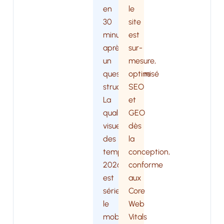
en
le
30
site
minutes
est
après
sur-
un
mesure,
questionnaire
optimisé
structuré.
SEO
La
et
qualité
GEO
visuelle
dès
des
la
templates
conception,
2026
conforme
est
aux
sérieuse,
Core
le
Web
mobile-
Vitals