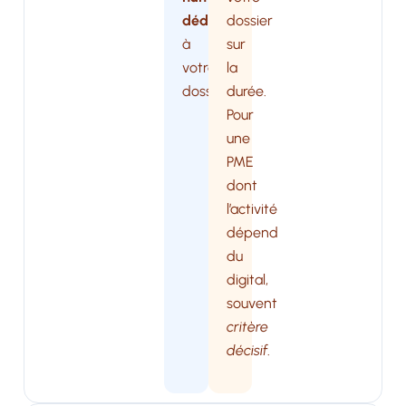
dédié
dossier
à
sur
votre
la
dossier.
durée.
Pour
une
PME
dont
l’activité
dépend
du
digital,
souvent
critère
décisif
.