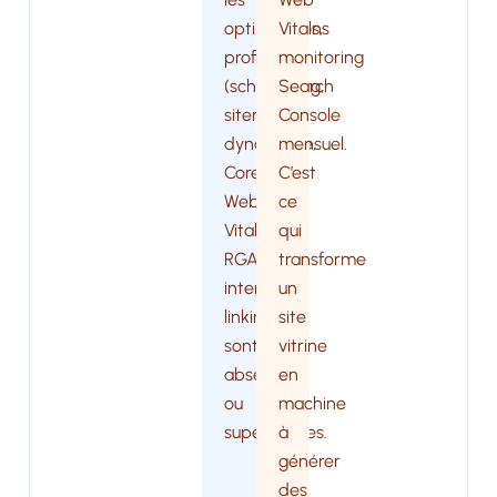
optimisations
Vitals,
profondes
monitoring
(schema.org,
Search
sitemap
Console
dynamique,
mensuel.
Core
C’est
Web
ce
Vitals,
qui
RGAA,
transforme
internal
un
linking)
site
sont
vitrine
absentes
en
ou
machine
superficielles.
à
générer
des