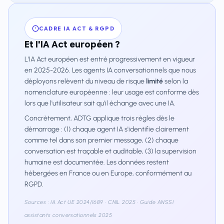
CADRE IA ACT & RGPD
Et l'IA Act européen ?
L'IA Act européen est entré progressivement en vigueur
en 2025-2026. Les agents IA conversationnels que nous
déployons relèvent du niveau de risque
limité
selon la
nomenclature européenne : leur usage est conforme dès
lors que l'utilisateur sait qu'il échange avec une IA.
Concrètement, ADTG applique trois règles dès le
démarrage : (1) chaque agent IA s'identifie clairement
comme tel dans son premier message, (2) chaque
conversation est traçable et auditable, (3) la supervision
humaine est documentée. Les données restent
hébergées en France ou en Europe, conformément au
RGPD.
Sources : IA Act UE 2024/1689 · CNIL 2025 · Guide ANSSI
assistants conversationnels 2025