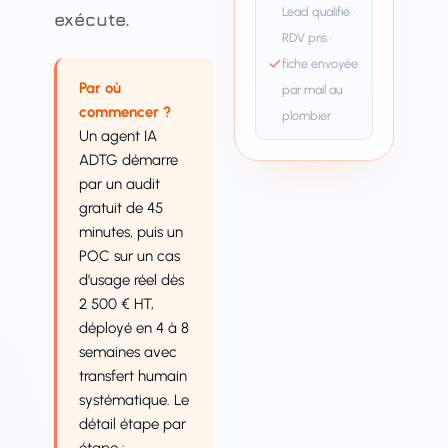
Lead qualifié ·
exécute.
RDV pris ·
fiche envoyée
Par où
par mail au
commencer ?
plombier
Un agent IA
ADTG démarre
par un audit
gratuit de 45
minutes, puis un
POC sur un cas
d’usage réel dès
2 500 € HT,
déployé en 4 à 8
semaines avec
transfert humain
systématique. Le
détail étape par