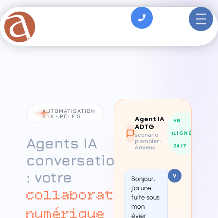
principal
AUTOMATISATION
& IA · PÔLE 5
Agent IA
EN
ADTG
LIGNE
scénario
Agents IA
plombier ·
24/7
Amiens
conversationnels
: votre
V
Bonjour,
j'ai une
collaborateur
fuite sous
mon
numérique
évier