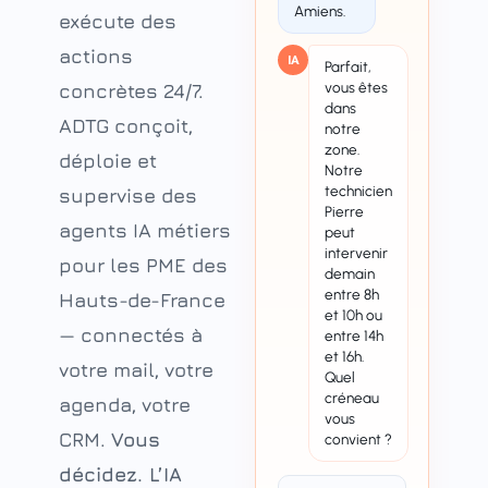
Amiens.
exécute des
actions
IA
Parfait,
vous êtes
concrètes 24/7.
dans
ADTG conçoit,
notre
zone.
déploie et
Notre
technicien
supervise des
Pierre
agents IA métiers
peut
intervenir
pour les PME des
demain
entre 8h
Hauts-de-France
et 10h ou
— connectés à
entre 14h
et 16h.
votre mail, votre
Quel
créneau
agenda, votre
vous
CRM.
Vous
convient ?
décidez. L’IA