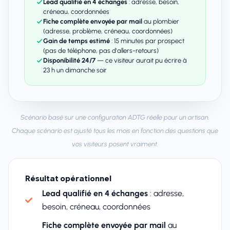
Lead qualifié en 4 échanges
: adresse, besoin,
créneau, coordonnées
Fiche complète envoyée par mail
au plombier
(adresse, problème, créneau, coordonnées)
Gain de temps estimé
: 15 minutes par prospect
(pas de téléphone, pas d'allers-retours)
Disponibilité 24/7
— ce visiteur aurait pu écrire à
23 h un dimanche soir
Scénario basé sur une configuration ADTG réelle pour un artisan.
Chaque scénario est ajusté tous les mois en fonction des questions que
vos visiteurs posent vraiment.
Résultat opérationnel
Lead qualifié en 4 échanges
: adresse,
besoin, créneau, coordonnées
Fiche complète envoyée par mail
au