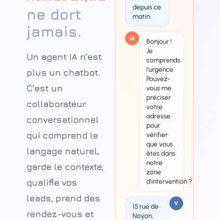
depuis ce
ne dort
matin.
jamais.
IA
Bonjour !
Je
Un agent IA n’est
comprends
l'urgence.
plus un chatbot.
Pouvez-
C’est un
vous me
préciser
collaborateur
votre
adresse
conversationnel
pour
qui comprend le
vérifier
que vous
langage naturel,
êtes dans
notre
garde le contexte,
zone
qualifie vos
d'intervention ?
leads, prend des
V
15 rue de
rendez-vous et
Noyon,