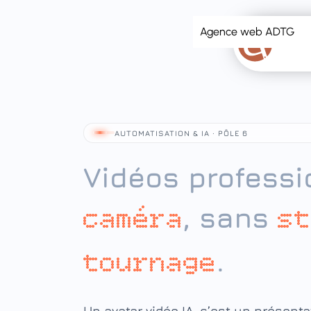
principal
Agence web ADTG
AUTOMATISATION & IA · PÔLE 6
Vidéos professi
, sans
caméra
st
.
tournage
Un avatar vidéo IA, c’est un présent