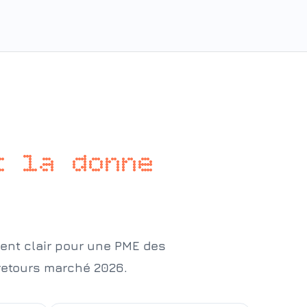
t la donne
ment clair pour une PME des
retours marché 2026.