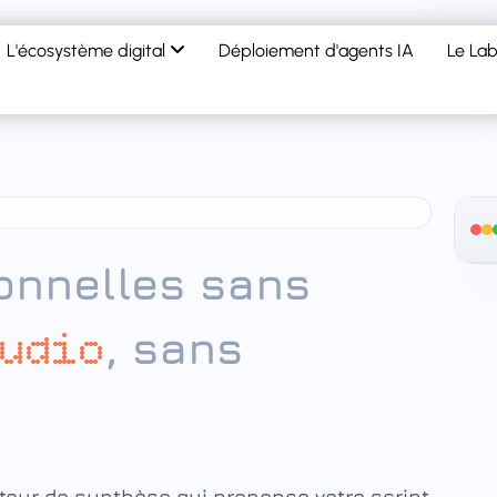
L'écosystème digital
Déploiement d'agents IA
Le Lab
onnelles sans
, sans
udio
ateur de synthèse qui prononce votre script