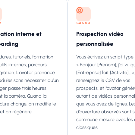
2
CAS 03
ation interne et
Prospection vidéo
arding
personnalisée
ures, tutoriels, formation
Vous écrivez un script type
tils internes, parcours
« Bonjour [Prénom], j’ai vu q
gration. L’avatar prononce
[Entreprise] fait [Activité]… »
odules sans nécessiter qu’un
renseignez le CSV de vos
er passe trois heures
prospects, et l’avatar génè
t la caméra. Quand la
autant de vidéos personnal
dure change, on modifie le
que vous avez de lignes. Le
 et on régénère.
d’ouverture observés sont 
commune mesure avec les 
classiques.