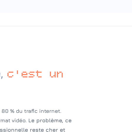
e,
c'est un
80 % du trafic internet.
rmat vidéo.
Le problème, ce
ssionnelle reste cher et