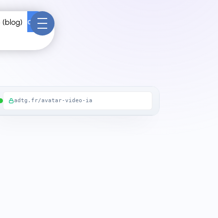
Contact
 (blog)
adtg.fr/avatar-video-ia