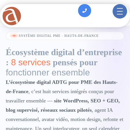
principal
SYSTÈME DIGITAL PME · HAUTS-DE-FRANCE
Écosystème digital d’entreprise
:
8 services
pensés pour
fonctionner ensemble
L’écosystème digital ADTG pour PME des Hauts-
de-France
, c’est huit
services intégrés
conçus pour
travailler ensemble —
site WordPress
,
SEO + GEO
,
blog supervisé
,
réseaux sociaux pilotés
,
agent IA
conversationnel
,
avatar vidéo
,
motion design
,
refonte et
maintenance
. Un seul interlocuteur, un seul calendrier