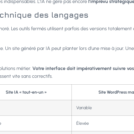
es indispensables. L’IA ne gère pas encore
l’imprévu stratégique
echnique des langages
oré. Les outils fermés utilisent parfois des versions totalement
xe. Un site généré par IA peut planter lors d’une mise à jour. Un
volutions métier.
Votre interface doit impérativement suivre vo
ssent vite sans correctifs.
Site IA « tout-en-un »
Site WordPress m
Variable
e
Élevée