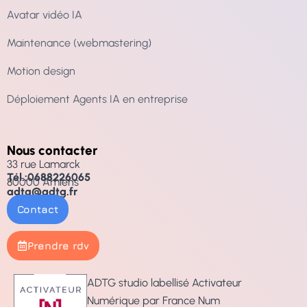
Avatar vidéo IA
Maintenance (webmastering)
Motion design
Déploiement Agents IA en entreprise
Nous contacter
33 rue Lamarck
Tél.:0688226065
80000 Amiens
adtg@adtg.fr
Contact
Prendre rdv
ADTG studio labellisé Activateur
Numérique par France Num